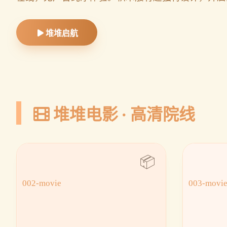
堆堆启航
堆堆电影 · 高清院线