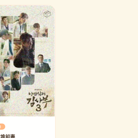
剧
堆堆前妻