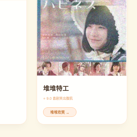
堆堆特工
⭐ 9.0 喜剧
笑出腹肌
堆堆欢笑 →