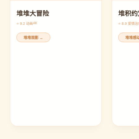
堆堆大冒险
堆积约
4K
⭐ 9.2 动画
⭐ 8.9 爱情
治
堆堆观影 →
堆堆感动