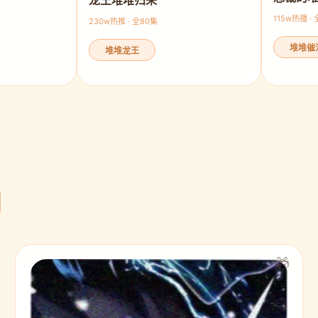
龙王堆堆归来
115w热播 ·
230w热推 · 全80集
堆堆催
堆堆龙王
剧