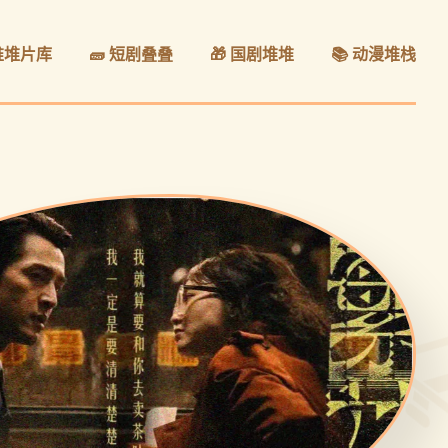
 堆堆片库
🧱 短剧叠叠
🎁 国剧堆堆
📚 动漫堆栈