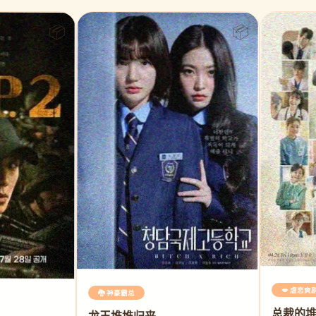
💋 虐恋爽
🐉 神豪霸总
总裁的