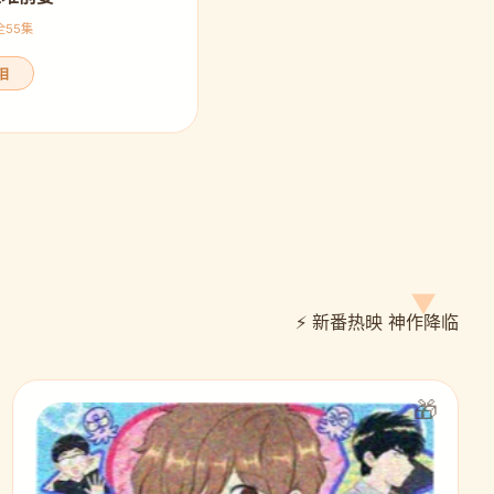
 全55集
泪
⚡ 新番热映 神作降临