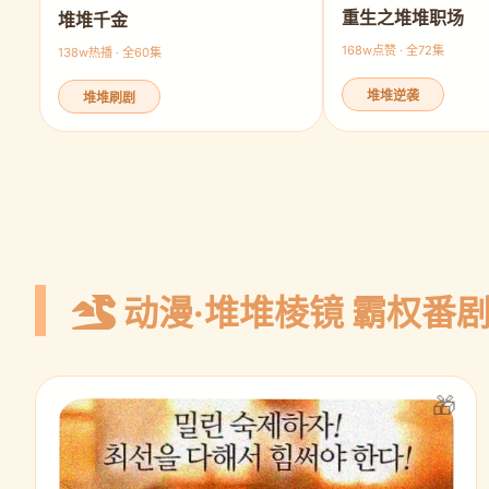
重生之堆堆职场
堆堆千金
168w点赞 · 全72集
138w热播 · 全60集
堆堆逆袭
堆堆刷剧
动漫·堆堆棱镜 霸权番