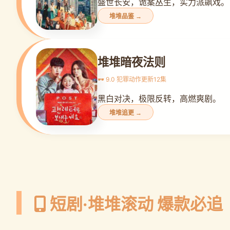
盛世长安，诡案丛生，实力派飙戏。
堆堆品鉴 →
堆堆暗夜法则
🕶️ 9.0 犯罪动作
更新12集
黑白对决，极限反转，高燃爽剧。
堆堆追更 →
短剧·堆堆滚动 爆款必追