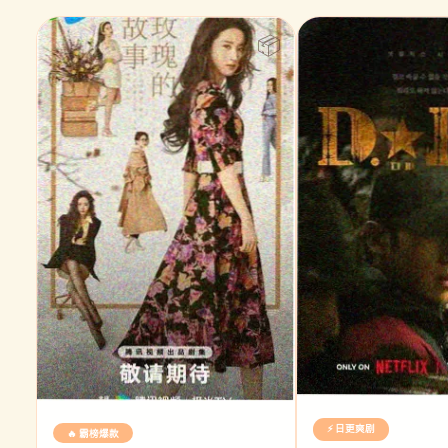
⚡ 日更爽剧
🔥 霸榜爆款