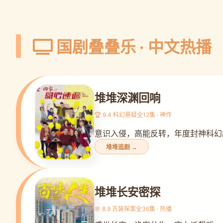
国剧叠叠乐 · 中文热播
堆堆深渊回响
🏆 9.4 科幻悬疑
全12集 · 神作
意识入侵，高能反转，年度封神科幻
堆堆追剧 →
堆堆长安密探
🌸 8.9 古装探案
全36集 · 热播