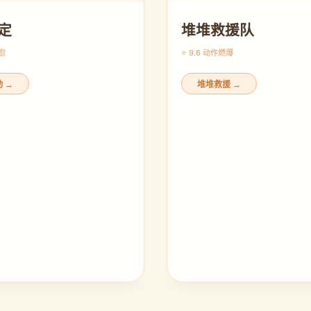
定
堆堆救援队
愈
⭐ 9.6 动作
燃爆
 →
堆堆救援 →